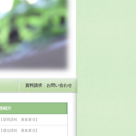
資料請求 お問い合わせ
校紹介
【昼間課程 募集要項】
【通信課程 募集要項】