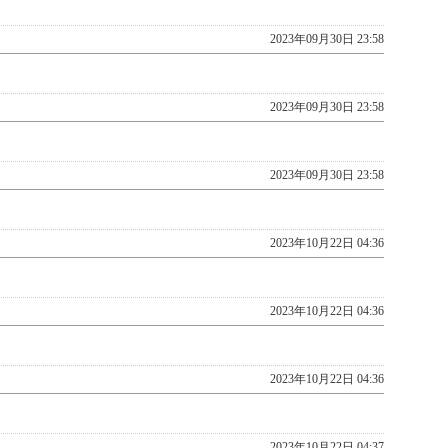
2023年09月30日 23:58
2023年09月30日 23:58
2023年09月30日 23:58
2023年10月22日 04:36
2023年10月22日 04:36
2023年10月22日 04:36
2023年10月22日 04:37