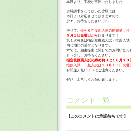
本日より、学校が再開いたしました。
資料請求をして頂いた皆様には
本日より対応させて頂きますので、
少々、お待ちください!(^^)!
併せて、
令和６年度新入生の願書受け付
９月１日金曜日から
始まります！
第１次募集は指定校推薦入試・推薦入試
同じ期間の受付となります。
すでに、願書提出に関してのお問い合わ
もう少し、お待ちください。
指定校推薦入試の締め切りは１０月１３
推薦入試・一般入試は１０月１７日火曜
お間違え無いようにご注意ください。
ぜひ、よろしくお願い致します。
コメント一覧
【このコメントは承認待ちです】