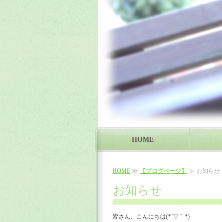
HOME
HOME
≫
【ブログページ】
≫ お知らせ
お知らせ
皆さん、こんにちは(*´▽｀*)