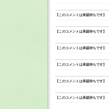
【このコメントは承認待ちです】
【このコメントは承認待ちです】
【このコメントは承認待ちです】
【このコメントは承認待ちです】
【このコメントは承認待ちです】
【このコメントは承認待ちです】