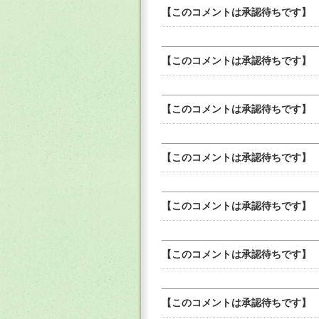
【このコメントは承認待ちです】
【このコメントは承認待ちです】
【このコメントは承認待ちです】
【このコメントは承認待ちです】
【このコメントは承認待ちです】
【このコメントは承認待ちです】
【このコメントは承認待ちです】