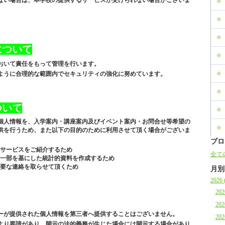
ない場合は、本学校の提供するサービスが受けられない場合がございま
について
おいて責任をもって管理を行います。
ように合理的な範囲内でセキュリティの強化に努めています。
ついて
個人情報を、入学案内・講座案内及びイベント案内・お問合せ等希望の
供を行うため、また以下の目的のために利用させて頂く場合がございま
ブロ
サービスをご紹介するため
全ての
一部を基にした統計的資料を作成するため
要な連絡を取らせて頂くため
月別
2026 
202
202
ーが提供された個人情報を第三者へ提供することはございません。
202
より要請があり、開示の法的義務が生じた場合には開示する場合があり