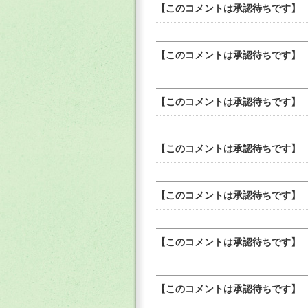
【このコメントは承認待ちです】
【このコメントは承認待ちです】
【このコメントは承認待ちです】
【このコメントは承認待ちです】
【このコメントは承認待ちです】
【このコメントは承認待ちです】
【このコメントは承認待ちです】