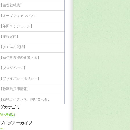
【主な就職先】
【オープンキャンパス】
【年間スケジュール】
【施設案内】
【よくある質問】
【新卒者希望の企業さま】
【ブログページ】
【プライバシーポリシー】
【教職員採用情報】
【就職ガイダンス 問い合わせ】
グカテゴリ
記事(92)
ブログアーカイブ
(6)