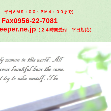
間 平日ＡＭ９：００～ＰＭ４：００まで）
ax0956-22-7081
eper.ne.jp
（２４時間受付 平日対応）