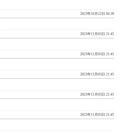
2023年10月22日 04:39
2023年11月03日 21:45
2023年11月03日 21:45
2023年11月03日 21:45
2023年11月03日 21:45
2023年11月03日 21:45