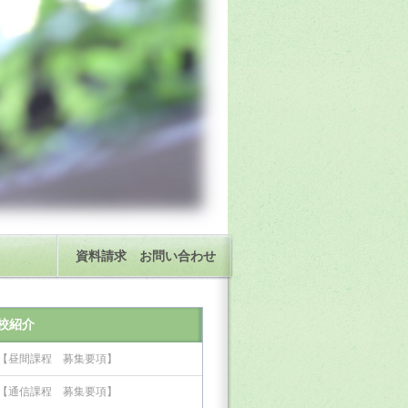
資料請求 お問い合わせ
校紹介
【昼間課程 募集要項】
【通信課程 募集要項】