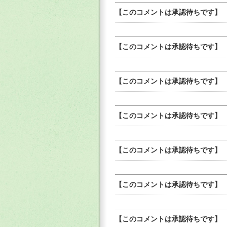
【このコメントは承認待ちです】
【このコメントは承認待ちです】
【このコメントは承認待ちです】
【このコメントは承認待ちです】
【このコメントは承認待ちです】
【このコメントは承認待ちです】
【このコメントは承認待ちです】