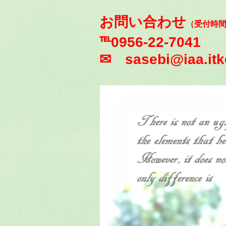
お問い合わせ
（受付時
℡0956-22-7041 F
✉ sasebi@iaa.itke